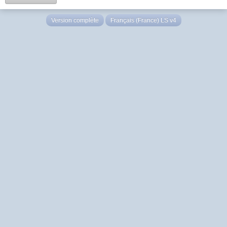
Version complète
Français (France) LS v4