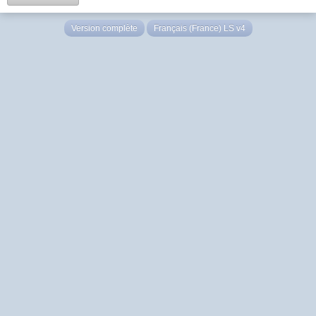
Version complète
Français (France) LS v4