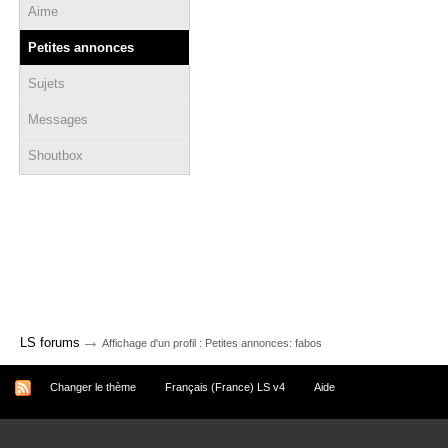
Aime
Petites annonces
Sujets
Messages
Shoutbox
→
LS forums
Affichage d'un profil : Petites annonces: fabos
Changer le thème
Français (France) LS v4
Aide