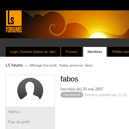
Logic-Sunrise (retour au site)
Forums
Membres
Petites a
→
LS forums
Affichage d'un profil : Petites annonces: fabos
fabos
Inscrit(e) (le) 20 mai 2007
Déconnecté
Dernière activité hier, 21:01
Aperçu
Flux du profil