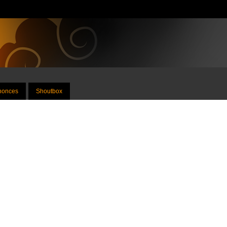
nnonces
Shoutbox