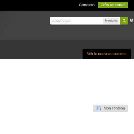
Connexion
Créer un compte
Membres
Voir le nouveau contenu
Mon contenu