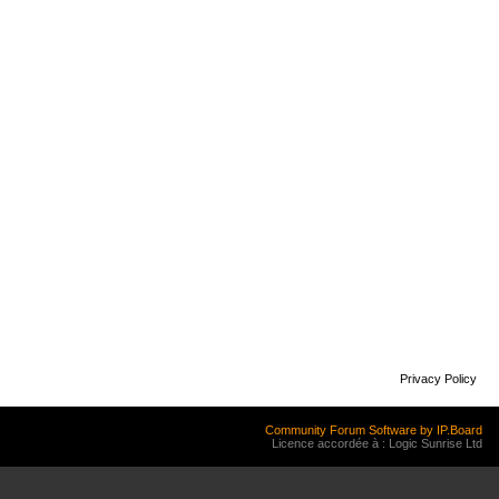
Privacy Policy
Community Forum Software by IP.Board
Licence accordée à : Logic Sunrise Ltd