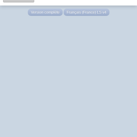
Version complète
Français (France) LS v4