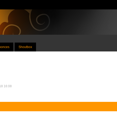
nnonces
Shoutbox
018 16:08