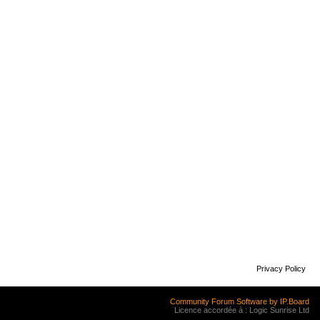
Privacy Policy
Community Forum Software by IP.Board
Licence accordée à : Logic Sunrise Ltd