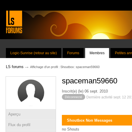
Logic-Sunrise (retour au site)
Forums
Membres
Petites a
→
LS forums
Affichage d'un profil : Shoutbox: spaceman59660
spaceman59660
Inscrit(e) (le) 06 sept. 2010
Déconnecté
Dernière activité sept. 12 2
Aperçu
Shoutbox Non Messages
Flux du profil
no Shouts