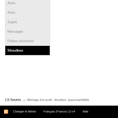
Aime
Amis
Sujets
Messages
Petites annonces
Shoutbox
→
LS forums
Affichage d'un profil : Shoutbox: spaceman59660
Changer le thème
Français (France) LS v4
Aide