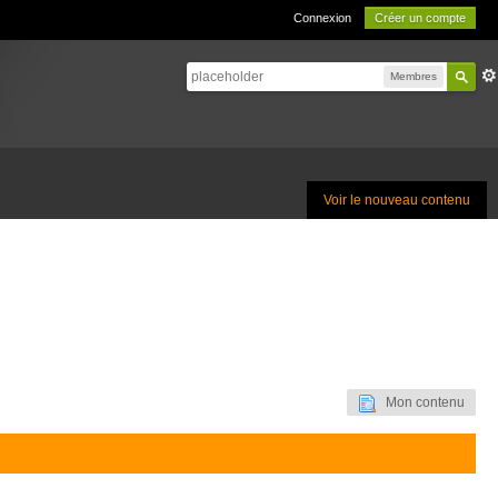
Connexion
Créer un compte
Membres
Voir le nouveau contenu
Mon contenu