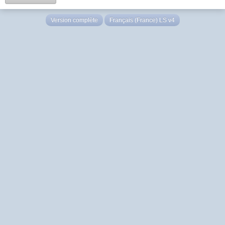
Version complète
Français (France) LS v4