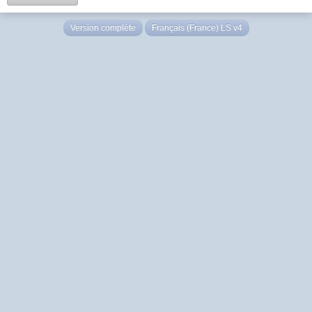
Version complète
Français (France) LS v4