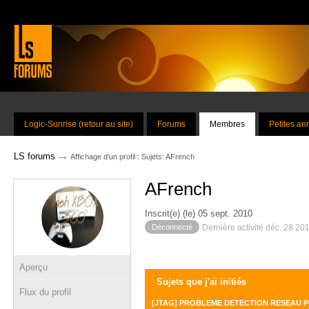
Logic-Sunrise (retour au site)
Forums
Membres
Petites a
→
LS forums
Affichage d'un profil : Sujets: AFrench
AFrench
Inscrit(e) (le) 05 sept. 2010
Déconnecté
Dernière activité déc. 28 20
Aperçu
Sujets que j'ai initiés
Flux du profil
[JTAG] PROBLEME DETECTION RESEAU 