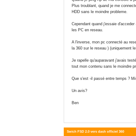
Plus troublant, quand je me connec
HDD sans le moindre probleme.
Cependant quand j'essaie d'acceder
les PC en reseau.
A l'inverse, mon pc connecté au re
la 360 sur le reseau ) (uniquement le r
Je rapelle qu'auparavant j'avais te
tout mon contenu sans le moindre p
Que s'est -il passé entre temps ? Mi
Un avis?
Ben
Swich FSD 2.0 vers dash officiel 360