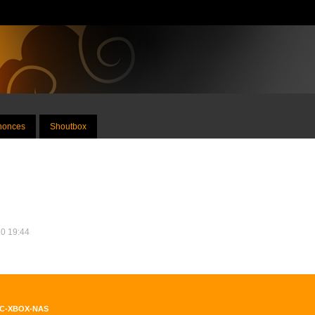
nnonces
Shoutbox
10 19:44
PC-XBOX-NAS