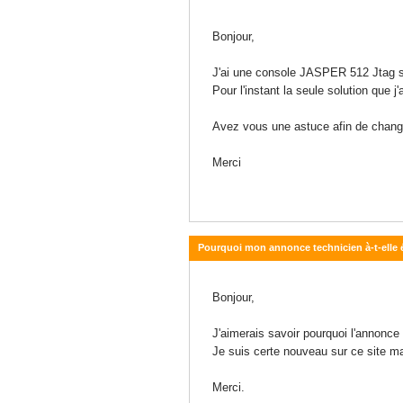
10 octobre 2010 - 10:14
Bonjour,
J'ai une console JASPER 512 Jtag sou
Pour l'instant la seule solution que
Avez vous une astuce afin de chang
Merci
Pourquoi mon annonce technicien à-t-elle 
13 septembre 2010 - 21:20
Bonjour,
J'aimerais savoir pourquoi l'annonce
Je suis certe nouveau sur ce site ma
Merci.