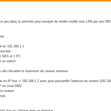
un peu dans la semoule pour essayer de rendre visible mon LAN par une XB
nte
sé en 192.168.1.1
branchés :
t 1 NAS et 1 PC
r un switch
u afin d'ecarter le maximum de causes annexes :
ie en IP fixe -> 192.168.1.2 avec pour passerelle l'adresse du routeur (192.16
 IP en zone DMZ
on routeur
 nas
rtir d'un pc j'obtiens bien un dialogue.