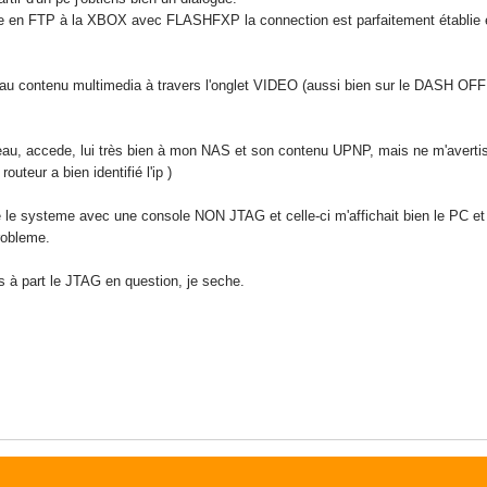
te en FTP à la XBOX avec FLASHFXP la connection est parfaitement établie
 au contenu multimedia à travers l'onglet VIDEO (aussi bien sur le DASH OF
seau, accede, lui très bien à mon NAS et son contenu UPNP, mais ne m'ave
outeur a bien identifié l'ip )
sté le systeme avec une console NON JTAG et celle-ci m'affichait bien le PC
robleme.
s à part le JTAG en question, je seche.