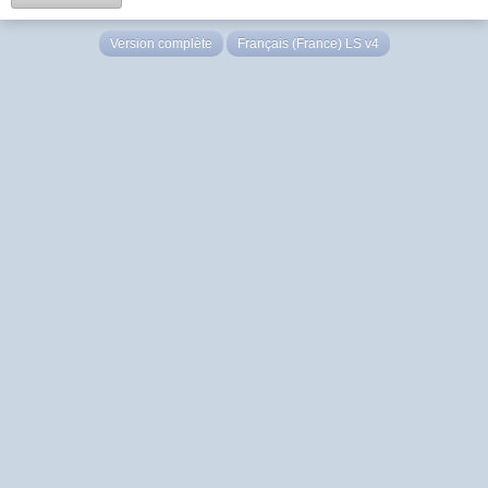
Version complète
Français (France) LS v4