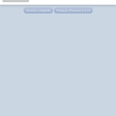
Version complète
Français (France) LS v4