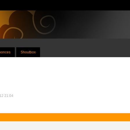
nnonces
Shoutbox
012 21:04