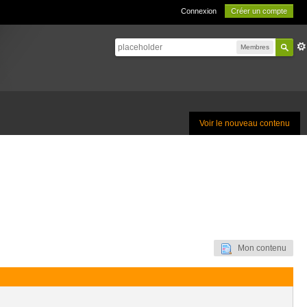
Connexion
Créer un compte
Membres
Voir le nouveau contenu
Mon contenu