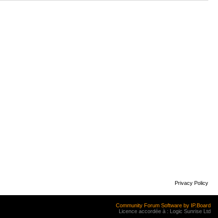
Privacy Policy
Community Forum Software by IP.Board
Licence accordée à : Logic Sunrise Ltd