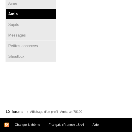
Aime
Amis
Sujets
Messages
Petites annonces
Shoutbox
→
LS forums
Affichage d'un profil : Amis: akf78190
Changer le thème
Français (France) LS v4
Aide