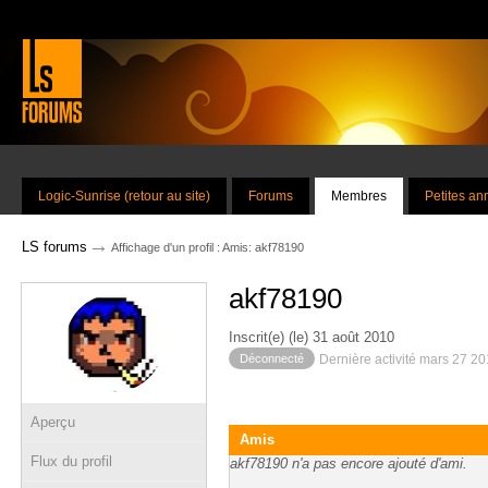
Logic-Sunrise (retour au site)
Forums
Membres
Petites a
→
LS forums
Affichage d'un profil : Amis: akf78190
akf78190
Inscrit(e) (le) 31 août 2010
Déconnecté
Dernière activité mars 27 2
Aperçu
Amis
Flux du profil
akf78190 n'a pas encore ajouté d'ami.