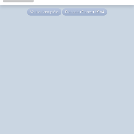
Version complète
Français (France) LS v4