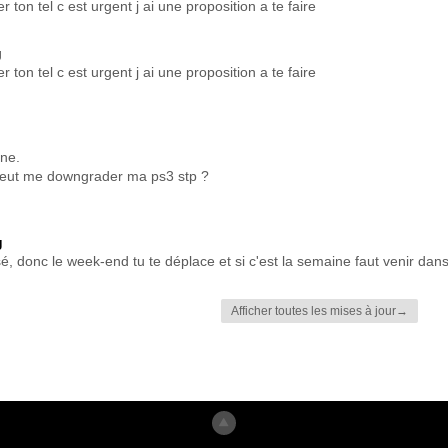
ton tel c est urgent j ai une proposition a te faire
g
ton tel c est urgent j ai une proposition a te faire
nne.
 peut me downgrader ma ps3 stp ?
g
sé, donc le week-end tu te déplace et si c'est la semaine faut venir dans 
Afficher toutes les mises à jour→