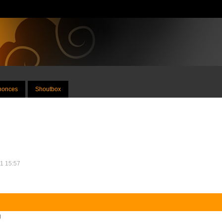
nnonces
Shoutbox
11 15:57
g