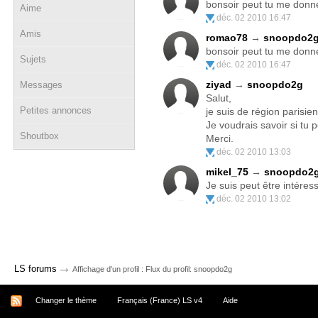
bonsoir peut tu me donner 
Aime
déc. 02 2010 16:47
Amis
romao78
→
snoopdo2
bonsoir peut tu me donner 
Sujets
déc. 02 2010 16:47
ziyad
→
snoopdo2g
Messages
Salut,
Petites annonces
je suis de région parisie
Je voudrais savoir si tu
Shoutbox
Merci.
déc. 02 2010 13:03
mikel_75
→
snoopdo2
Je suis peut être intéres
déc. 02 2010 13:02
→
LS forums
Affichage d'un profil : Flux du profil: snoopdo2g
Changer le thème
Français (France) LS v4
Aide