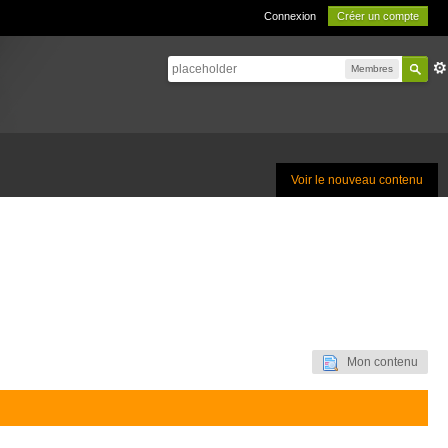
Connexion
Créer un compte
Membres
Voir le nouveau contenu
Mon contenu