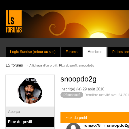
Logic-Sunrise (retour au site)
Forums
Membres
Petites a
→
LS forums
Affichage d'un profil : Flux du profil: snoopdo2g
snoopdo2g
Inscrit(e) (le) 29 août 2010
Déconnecté
Dernière activité avril 24 20
Aperçu
Flux du profil
Flux du profil
romao78
→
snoopdo2