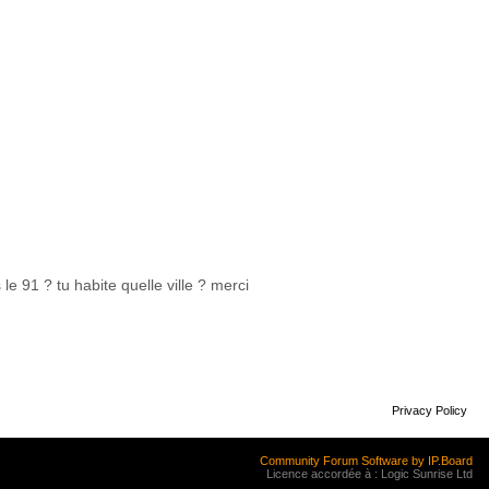
le 91 ? tu habite quelle ville ? merci
Privacy Policy
Community Forum Software by IP.Board
Licence accordée à : Logic Sunrise Ltd