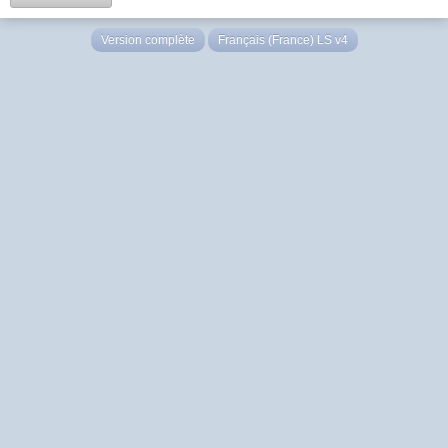
Version complète
Français (France) LS v4