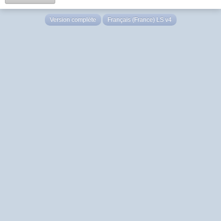
Version complète
Français (France) LS v4