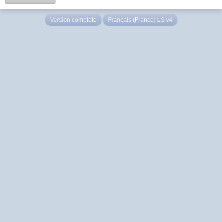
Version complète
Français (France) LS v4