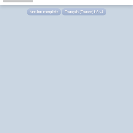
Version complète
Français (France) LS v4