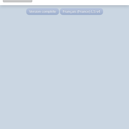
Version complète
Français (France) LS v4