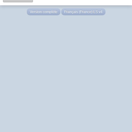
Version complète
Français (France) LS v4