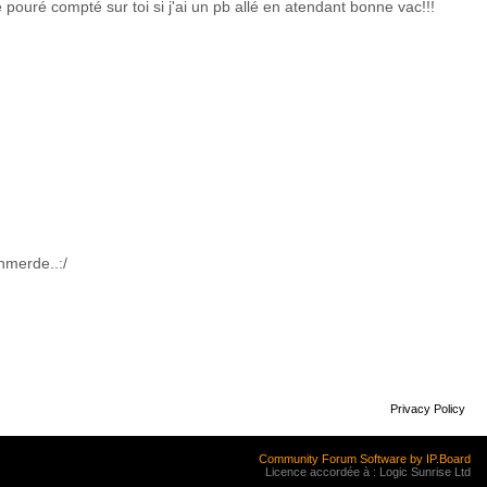
pouré compté sur toi si j'ai un pb allé en atendant bonne vac!!!
nmerde..:/
Privacy Policy
Community Forum Software by IP.Board
Licence accordée à : Logic Sunrise Ltd