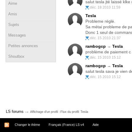
salut tesla jté laissé kl
Aime
déc. 18 2010 11:59
Amis
Tesla
Probleme réglé.
Sujets
Sa métai probleme de pa
Donc 1 seul de comman
Messages
déc. 15 2010 21:37
Petites annonces
rambogcp
→
Tesla
problème de paiement c
Shoutbox
déc. 15 2010 15:12
rambogcp
→
Tesla
salut tesla sava je vien
déc. 15 2010 15:12
→
LS forums
Affichage d'un profil : Flux du profil: Tesla
Changer le thème
Français (France) LS v4
Aide