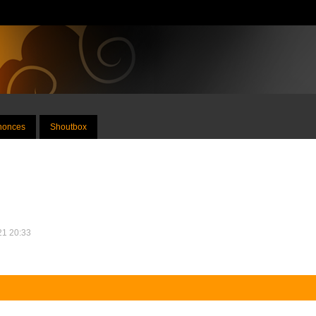
nnonces
Shoutbox
021 20:33