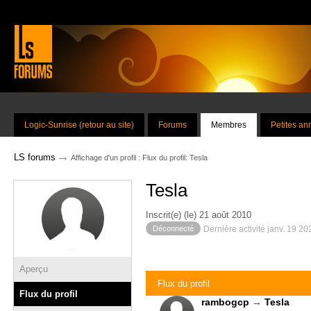
Logic-Sunrise (retour au site)
Forums
Membres
Petites a
→
LS forums
Affichage d'un profil : Flux du profil: Tesla
Tesla
Inscrit(e) (le) 21 août 2010
Déconnecté
Dernière activité janv. 19 2
Aperçu
Flux du profil
Flux du profil
rambogcp
→
Tesla