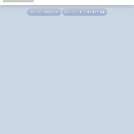
Version complète
Français (France) LS v4