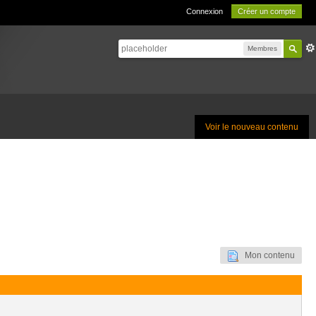
Connexion
Créer un compte
Membres
Voir le nouveau contenu
Mon contenu