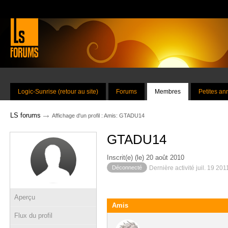
Logic-Sunrise (retour au site)
Forums
Membres
Petites a
→
LS forums
Affichage d'un profil : Amis: GTADU14
GTADU14
Inscrit(e) (le) 20 août 2010
Déconnecté
Dernière activité juil. 19 20
Aperçu
Amis
Flux du profil