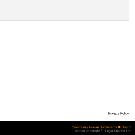
Privacy Policy
Community Forum Software by IP.Board
Licence accordée à : Logic Sunrise Ltd