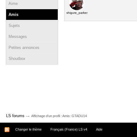
Aime
shigure_parker
Amis
Sujets
Messages
Petites annonces
Shoutbox
→
LS forums
Affichage d'un profil : Amis: GTADU14
Changer le thème
Français (France) LS v4
Aide