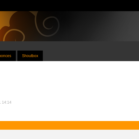
nnonces
Shoutbox
11 14:14