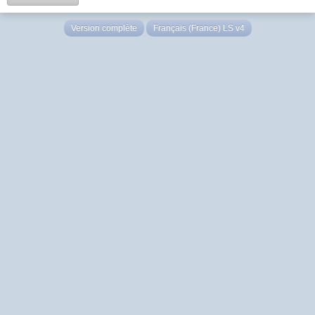
Version complète
Français (France) LS v4