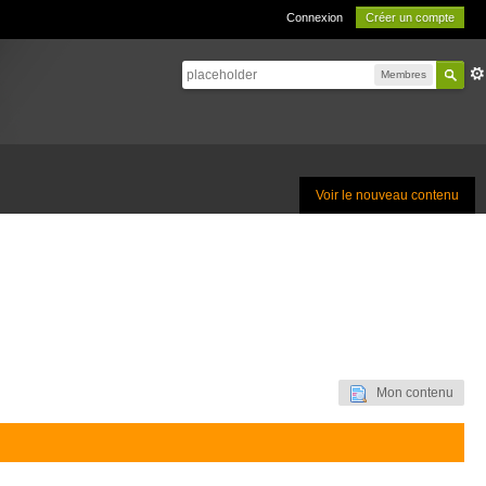
Connexion
Créer un compte
Membres
Voir le nouveau contenu
Mon contenu