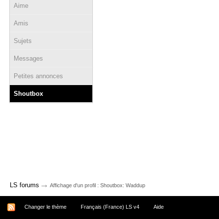
Aime
Amis
Sujets
Messages
Petites annonces
Shoutbox
→
LS forums
Affichage d'un profil : Shoutbox: Waddup
Changer le thème
Français (France) LS v4
Aide