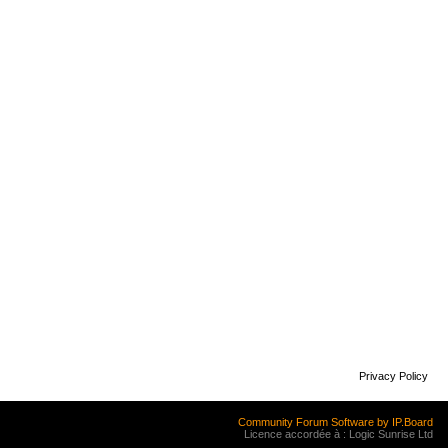
Privacy Policy
Community Forum Software by IP.Board
Licence accordée à : Logic Sunrise Ltd