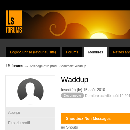
Logic-Sunrise (retour au site)
Forums
Membres
Petites a
→
LS forums
Affichage d'un profil : Shoutbox: Waddup
Waddup
Inscrit(e) (le) 15 août 2010
Déconnecté
Dernière activité août 19 20
Aperçu
Shoutbox Non Messages
Flux du profil
no Shouts