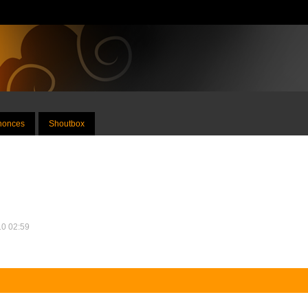
nnonces
Shoutbox
10 02:59