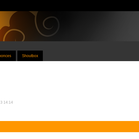
nnonces
Shoutbox
13 14:14