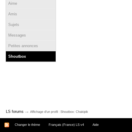
Aime
Amis
Sujets
Messages
Petites annonces
Shoutbox
→
LS forums
Affichage d'un profil : Shoutbox: Chakipik
Changer le thème
Français (France) LS v4
Aide