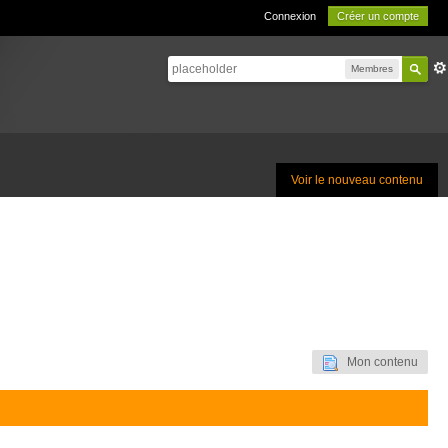
Connexion
Créer un compte
Membres
Voir le nouveau contenu
Mon contenu