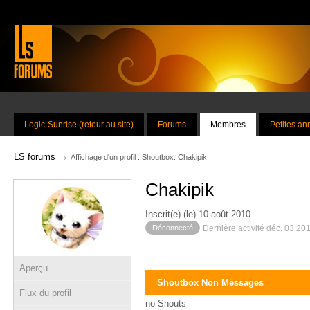
Logic-Sunrise (retour au site)
Forums
Membres
Petites a
→
LS forums
Affichage d'un profil : Shoutbox: Chakipik
Chakipik
Inscrit(e) (le) 10 août 2010
Déconnecté
Dernière activité déc. 03 20
Aperçu
Shoutbox Non Messages
Flux du profil
no Shouts