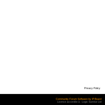
Privacy Policy
Community Forum Software by IP.Board
Licence accordée à : Logic Sunrise Ltd