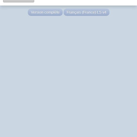
Version complète
Français (France) LS v4