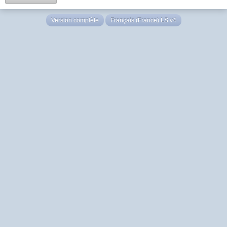
Version complète
Français (France) LS v4