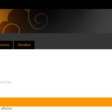
nnonces
Shoutbox
10 07:16
 afficher.