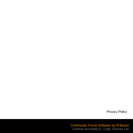
Privacy Policy
Community Forum Software by IP.Board
Licence accordée à : Logic Sunrise Ltd