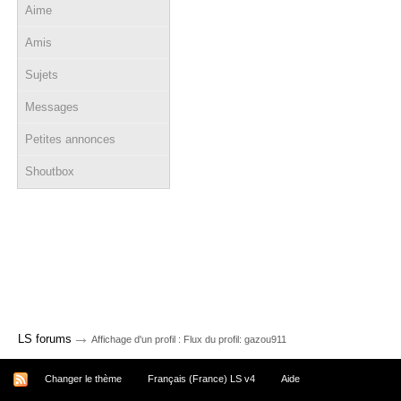
Aime
Amis
Sujets
Messages
Petites annonces
Shoutbox
→
LS forums
Affichage d'un profil : Flux du profil: gazou911
Changer le thème
Français (France) LS v4
Aide