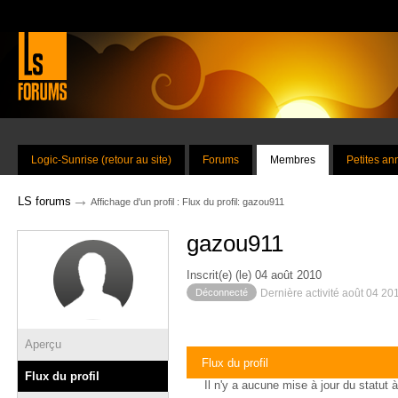
Logic-Sunrise (retour au site)
Forums
Membres
Petites a
→
LS forums
Affichage d'un profil : Flux du profil: gazou911
gazou911
Inscrit(e) (le) 04 août 2010
Déconnecté
Dernière activité août 04 20
Aperçu
Flux du profil
Flux du profil
Il n'y a aucune mise à jour du statut à