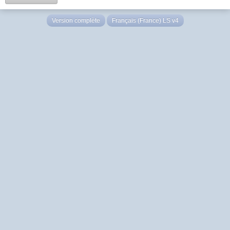
Version complète
Français (France) LS v4