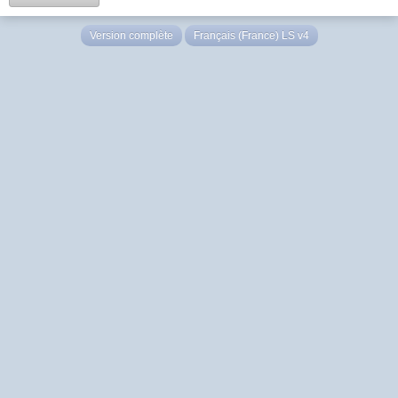
Version complète
Français (France) LS v4