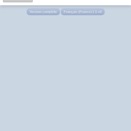
Version complète
Français (France) LS v4