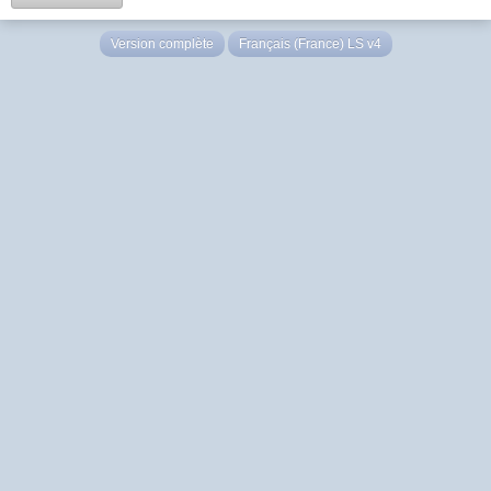
Version complète
Français (France) LS v4