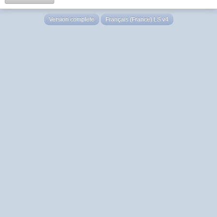
Version complète
Français (France) LS v4