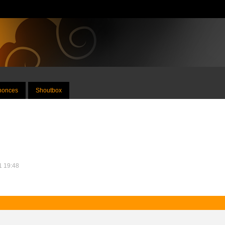
nnonces
Shoutbox
1 19:48