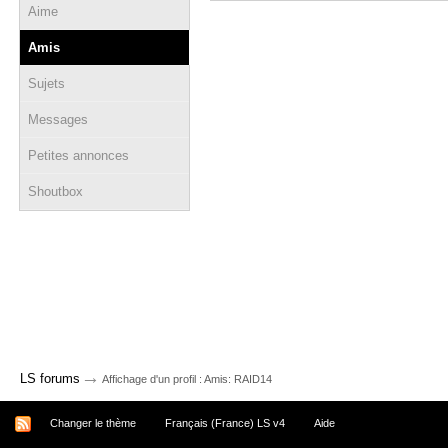
Aime
Amis
Sujets
Messages
Petites annonces
Shoutbox
→
LS forums
Affichage d'un profil : Amis: RAID14
Changer le thème
Français (France) LS v4
Aide