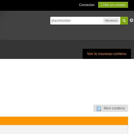
Connexion
Créer un compte
Membres
Voir le nouveau contenu
Mon contenu