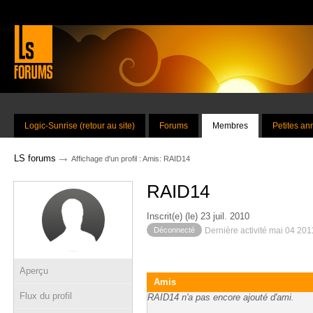
Logic-Sunrise (retour au site)
Forums
Membres
Petites a
→
LS forums
Affichage d'un profil : Amis: RAID14
RAID14
Inscrit(e) (le) 23 juil. 2010
Déconnecté
Dernière activité mai 04 201
Aperçu
Amis
Flux du profil
RAID14 n'a pas encore ajouté d'ami.