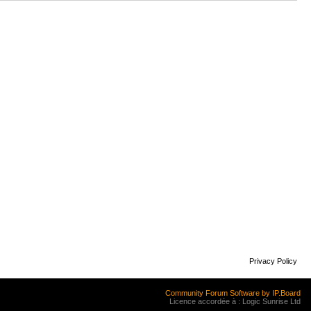
Privacy Policy
Community Forum Software by IP.Board
Licence accordée à : Logic Sunrise Ltd