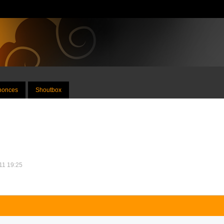
nnonces
Shoutbox
011 19:25