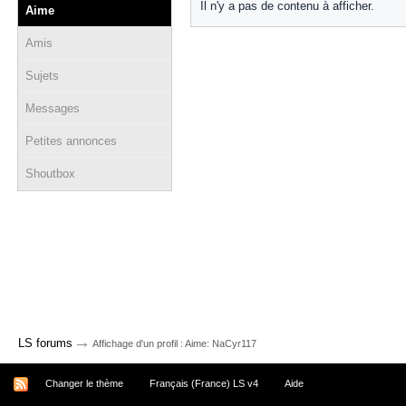
Il n'y a pas de contenu à afficher.
Aime
Amis
Sujets
Messages
Petites annonces
Shoutbox
→
LS forums
Affichage d'un profil : Aime: NaCyr117
Changer le thème
Français (France) LS v4
Aide