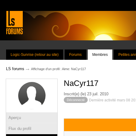
Logic-Sunrise (retour au site)
Forums
Membres
Petites a
→
LS forums
Affichage d'un profil : Aime: NaCyr117
NaCyr117
Inscrit(e) (le) 23 juil. 2010
Déconnecté
Dernière activité mars 08 2
Aperçu
Flux du profil