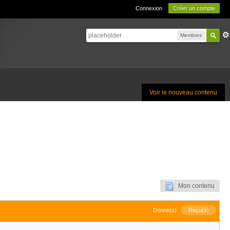
Connexion
Créer un compte
Membres
Voir le nouveau contenu
Mon contenu
Donné(s)
Reçu(s)