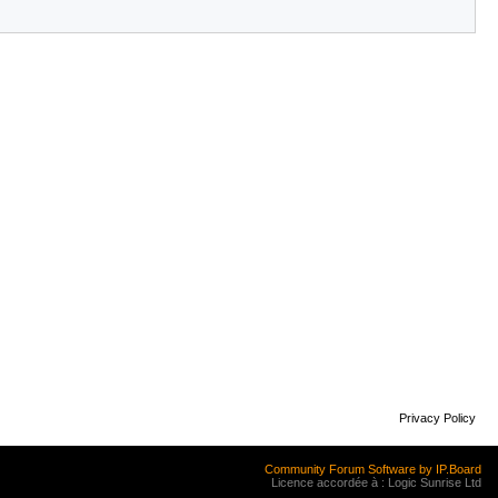
Privacy Policy
Community Forum Software by IP.Board
Licence accordée à : Logic Sunrise Ltd