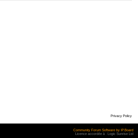
Privacy Policy
Community Forum Software by IP.Board
Licence accordée à : Logic Sunrise Ltd