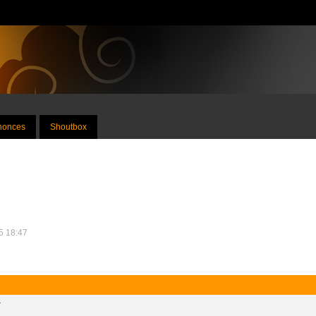
nnonces
Shoutbox
15 18:47
.