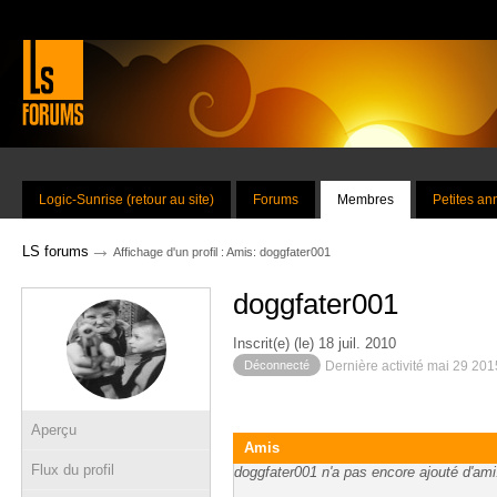
Logic-Sunrise (retour au site)
Forums
Membres
Petites a
→
LS forums
Affichage d'un profil : Amis: doggfater001
doggfater001
Inscrit(e) (le) 18 juil. 2010
Déconnecté
Dernière activité mai 29 20
Aperçu
Amis
Flux du profil
doggfater001 n'a pas encore ajouté d'ami