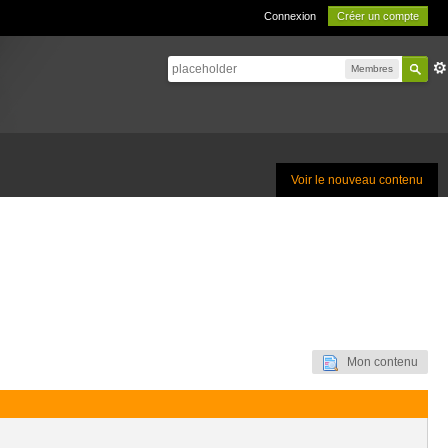
Connexion
Créer un compte
Membres
Voir le nouveau contenu
Mon contenu