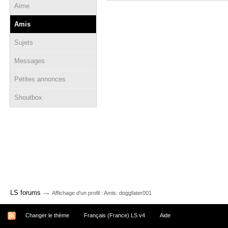
Aime
Amis
Sujets
Messages
Petites annonces
Shoutbox
→
LS forums
Affichage d'un profil : Amis: doggfater001
Changer le thème
Français (France) LS v4
Aide