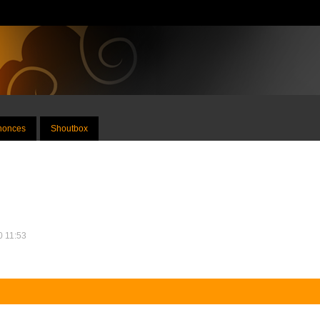
nnonces
Shoutbox
10 11:53