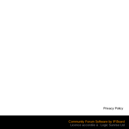
Privacy Policy
Community Forum Software by IP.Board
Licence accordée à : Logic Sunrise Ltd