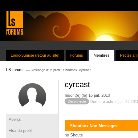
Logic-Sunrise (retour au site)
Forums
Membres
Petites a
→
LS forums
Affichage d'un profil : Shoutbox: cyrcast
cyrcast
Inscrit(e) (le) 16 juil. 2010
Déconnecté
Dernière activité juil. 22 20
Aperçu
Shoutbox Non Messages
Flux du profil
no Shouts