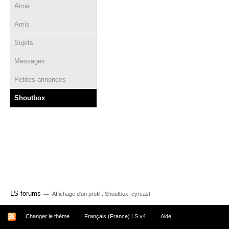
Aime
Amis
Sujets
Messages
Petites annonces
Shoutbox
→
LS forums
Affichage d'un profil : Shoutbox: cyrcast
Changer le thème
Français (France) LS v4
Aide