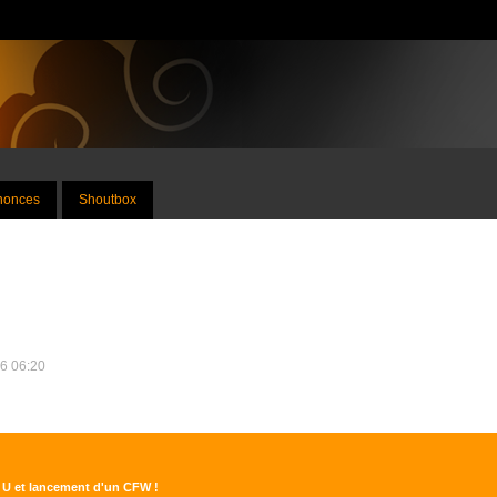
nnonces
Shoutbox
16 06:20
i U et lancement d'un CFW !