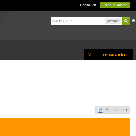
Connexion
Créer un compte
Membres
Voir le nouveau contenu
Mon contenu