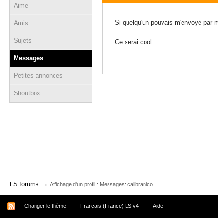
Aime
04 novembre 2016 - 15:37
Si quelqu'un pouvais m'envoyé par m
Amis
Sujets
Ce serai cool
Messages
Petites annonces
Shoutbox
→
LS forums
Affichage d'un profil : Messages: calibranico
Changer le thème
Français (France) LS v4
Aide