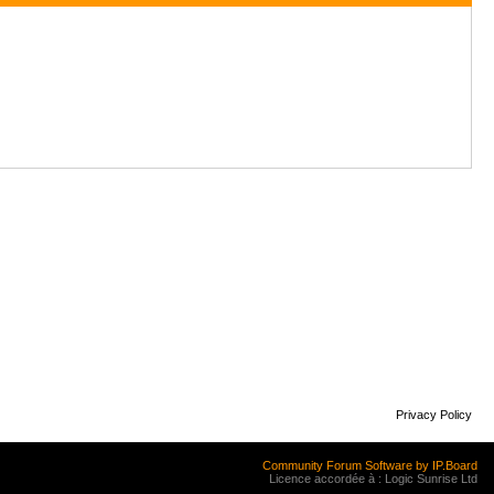
Privacy Policy
Community Forum Software by IP.Board
Licence accordée à : Logic Sunrise Ltd