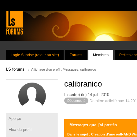
Logic-Sunrise (retour au site)
Forums
Membres
Petites a
→
LS forums
Affichage d'un profil : Messages: calibranico
calibranico
Inscrit(e) (le) 14 juil. 2010
Déconnecté
Dernière activité nov. 14 20
Aperçu
Messages que j'ai postés
Flux du profil
Dans le sujet : Création d'une redNAND Wi