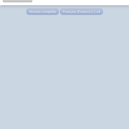
Version complète
Français (France) LS v4