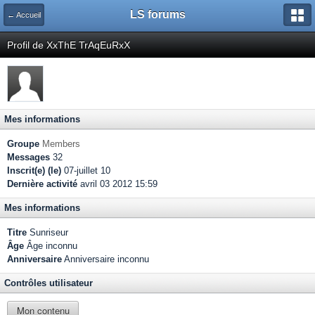
LS forums
← Accueil
Profil de XxThE TrAqEuRxX
Mes informations
Groupe
Members
Messages
32
Inscrit(e) (le)
07-juillet 10
Dernière activité
avril 03 2012 15:59
Mes informations
Titre
Sunriseur
Âge
Âge inconnu
Anniversaire
Anniversaire inconnu
Contrôles utilisateur
Mon contenu