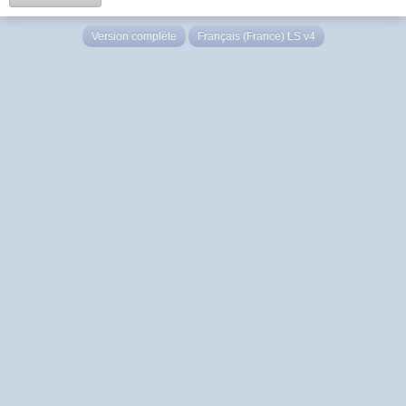
Version complète
Français (France) LS v4