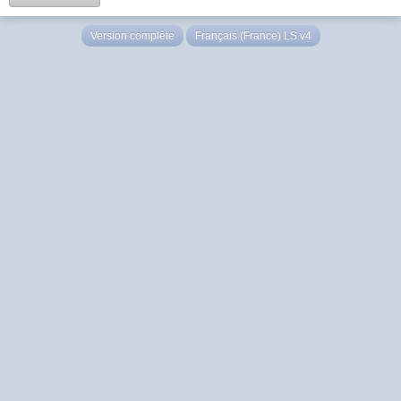
Version complète
Français (France) LS v4