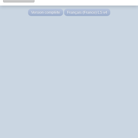
Version complète
Français (France) LS v4