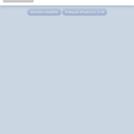
Version complète
Français (France) LS v4