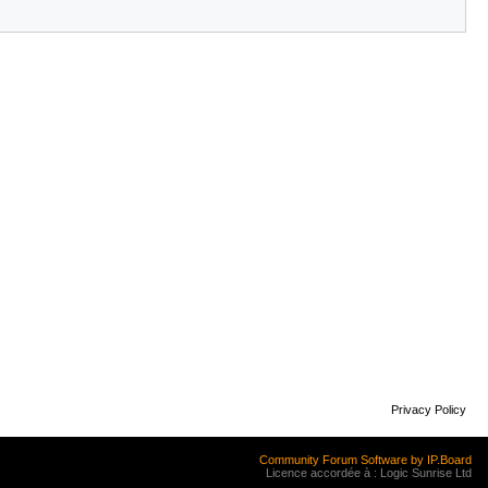
Privacy Policy
Community Forum Software by IP.Board
Licence accordée à : Logic Sunrise Ltd