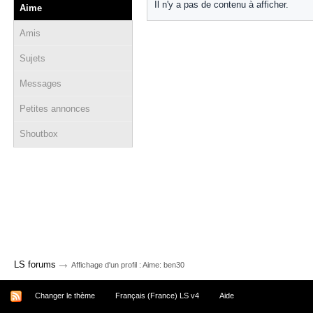
Il n'y a pas de contenu à afficher.
Aime
Amis
Sujets
Messages
Petites annonces
Shoutbox
→
LS forums
Affichage d'un profil : Aime: ben30
Changer le thème
Français (France) LS v4
Aide