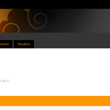
nnonces
Shoutbox
10 08:47