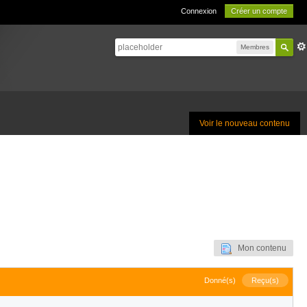
Connexion
Créer un compte
Membres
Voir le nouveau contenu
Mon contenu
Donné(s)
Reçu(s)