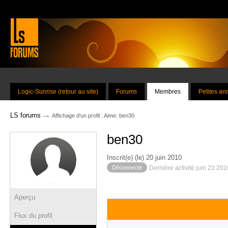
Logic-Sunrise (retour au site)
Forums
Membres
Petites a
→
LS forums
Affichage d'un profil : Aime: ben30
ben30
Inscrit(e) (le) 20 juin 2010
Déconnecté
Dernière activité juin 23 20
Aperçu
Flux du profil