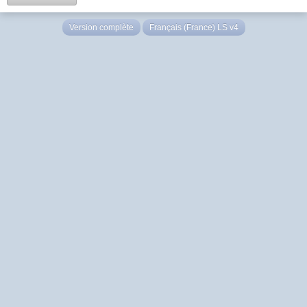
Version complète
Français (France) LS v4