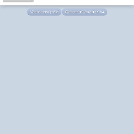
Version complète
Français (France) LS v4