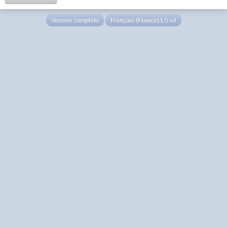
Version complète
Français (France) LS v4