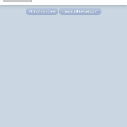
Version complète
Français (France) LS v4