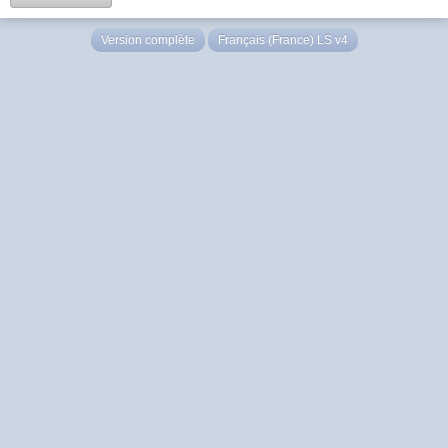
Version complète
Français (France) LS v4