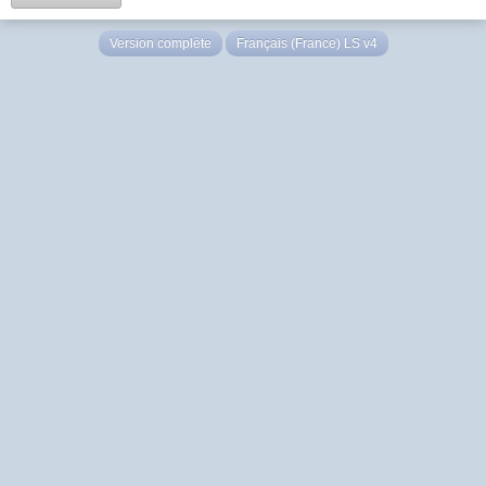
Version complète
Français (France) LS v4